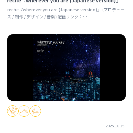
reche『wherever you are (Japanese version)』
reche『wherever you are (Japanese version)』 (プロデュー
ス / 制作 / デザイン / 音楽) 配信リンク：
https://linkco.re/9T8dUvsY 【タイアップ情報】ゲーム「デジ
モンストーリー タイムストレンジャー」テーマソング
https://digimonstory-ts.bn-ent.net テーマソングトレーラー
https://www.youtube.com/watch?v=VFF-soB2B-M 本編の前
日譚を描いた短編アニメーション「デジモンストーリー タイム
ストレンジャー Prelude」 https://youtu.be/KqBHckxV3r8?
si=qI-BOQnYSX0JmXIi
2025.10.15