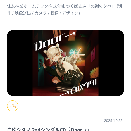
住友林業ホームテック株式会社 つくば支店「感謝の夕べ」 (制
作 / 映像送出 / カメラ / 収録 / デザイン)
2025.10.22
白玖ウタノ 2ndシングルCD『Door→』