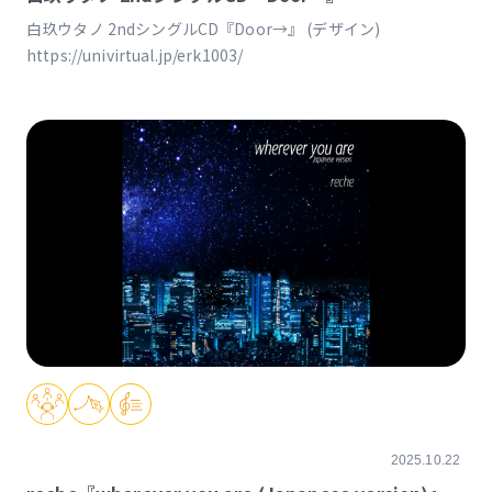
白玖ウタノ 2ndシングルCD『Door→』 (デザイン)
https://univirtual.jp/erk1003/
2025.10.22