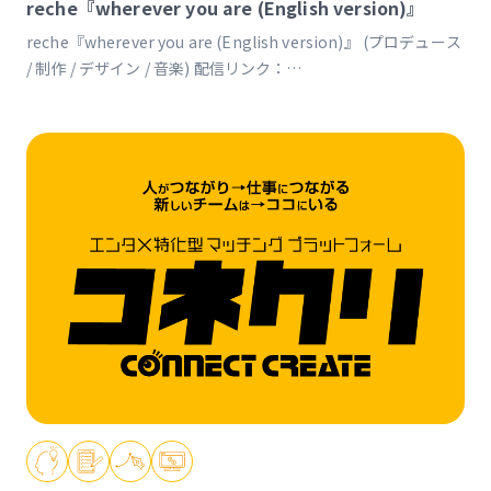
reche『wherever you are (English version)』
reche『wherever you are (English version)』 (プロデュース
/ 制作 / デザイン / 音楽) 配信リンク：
https://linkco.re/GfQtSNHs 【タイアップ情報】ゲーム「デジ
モンストーリー タイムストレンジャー」テーマソング
https://digimonstory-ts.bn-ent.net テーマソングトレーラー
https://www.youtube.com/watch?v=ILR81Az7MoQ 本編の前
日譚を描いた短編アニメーション「デジモンストーリー タイム
ストレンジャー Prelude」 https://youtu.be/iog8eM9JBv8?
si=VBltcw3eKv9gHUih