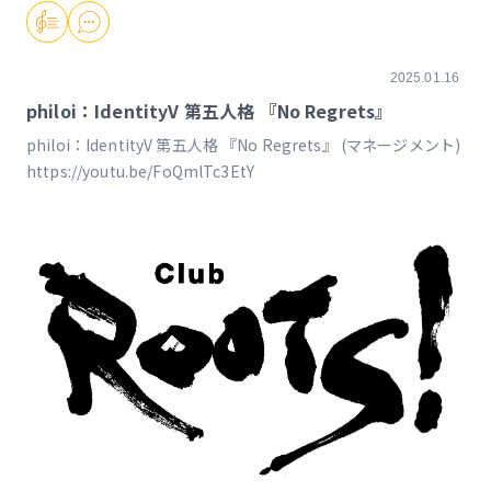
2025.01.16
philoi：IdentityV 第五人格 『No Regrets』
philoi：IdentityV 第五人格 『No Regrets』 (マネージメント)
https://youtu.be/FoQmlTc3EtY