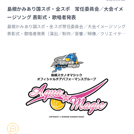
島根かみあり国スポ・全スポ 常任委員会／大会イメ
ージソング 表彰式・歌唱者発表
島根かみあり国スポ・全スポ常任委員会／大会イメージソング
表彰式・歌唱者発表（演出／制作／音響／映像／クリエイティ
ヴ 詳細はこちら https://www.susanoo-
m.com/news/detail/id=18217 プレスリリース
https://prtimes.jp/main/html/rd/p/000000095.000082117.htm
山陰中央新報デジタルhttps://www.sanin-
chuo.co.jp/articles/-/965820 スポーツマニア
https://sportsmania.jp/341496/