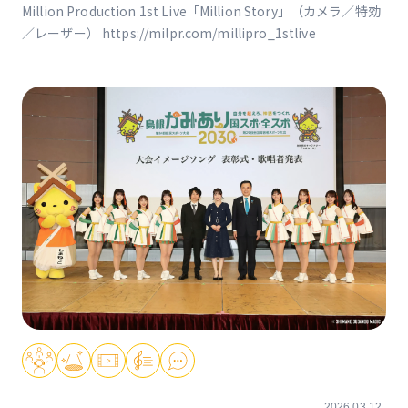
Million Production 1st Live「Million Story」（カメラ／特効
／レーザー） https://milpr.com/millipro_1stlive
2026.03.12