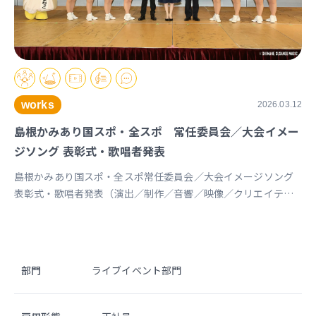
works
2026.03.12
島根かみあり国スポ・全スポ 常任委員会／大会イメー
ジソング 表彰式・歌唱者発表
島根かみあり国スポ・全スポ常任委員会／大会イメージソング
表彰式・歌唱者発表（演出／制作／音響／映像／クリエイティ
ヴ 詳細はこちら https://www.susanoo-
m.com/news/detail/id=18217 プレスリリース
https://prtimes.jp/main/html/rd/p/000000095.000082117.html
山陰中央新報デジタルhttps://www.sanin-
部門
ライブイベント部門
chuo.co.jp/articles/-/965820 スポーツマニア
https://sportsmania.jp/341496/