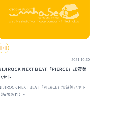
2021.10.30
NIJIROCK NEXT BEAT「PIERCE」加賀美
ハヤト
NIJIROCK NEXT BEAT「PIERCE」加賀美ハヤト
（映像製作）
https://event.nijisanji.app/NIJIROCK_NB