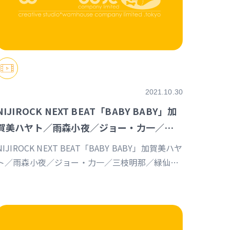
2021.10.30
NIJIROCK NEXT BEAT「BABY BABY」加
賀美ハヤト／雨森小夜／ジョー・力一／三
枝明那／緑仙／轟京子／夢追翔
NIJIROCK NEXT BEAT「BABY BABY」加賀美ハヤ
ト／雨森小夜／ジョー・力一／三枝明那／緑仙／
轟京子／夢追翔（映像製作）
https://event.nijisanji.app/NIJIROCK_NB