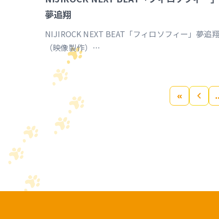
夢追翔
NIJIROCK NEXT BEAT「フィロソフィー」夢追
（映像製作）
https://event.nijisanji.app/NIJIROCK_NB
«
«
.