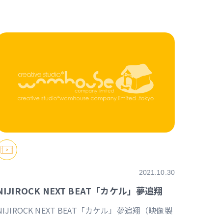
https://event.nijisanji.app/NIJIROCK_NB
2021.10.30
NIJIROCK NEXT BEAT「カケル」夢追翔
NIJIROCK NEXT BEAT「カケル」夢追翔（映像製