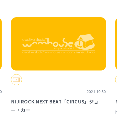
https://event.nijisanji.app/NIJIROCK_NB
0
2021.10.30
NIJIROCK NEXT BEAT「CIRCUS」ジョ
ー・力一