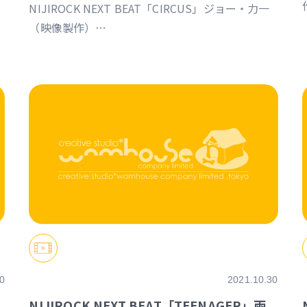
ョ
NIJIROCK NEXT BEAT「CIRCUS」ジョー・力一
（映像製作）
https://event.nijisanji.app/NIJIROCK_NB
0
2021.10.30
」
NIJIROCK NEXT BEAT「TEENAGER」雨