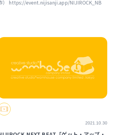
作） https://event.nijisanji.app/NIJIROCK_NB
2021.10.30
NIJIROCK NEXT BEAT「ゲット・アップ・