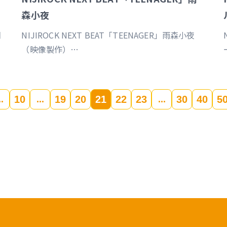
森小夜
翔
NIJIROCK NEXT BEAT「TEENAGER」雨森小夜
（映像製作）
https://event.nijisanji.app/NIJIROCK_NB
10
19
20
21
22
23
30
40
5
..
...
...