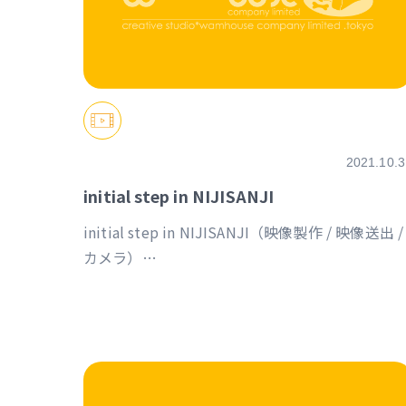
2021.10.3
initial step in NIJISANJI
initial step in NIJISANJI（映像製作 / 映像送出 /
カメラ）
https://event.nijisanji.app/initial_step_in