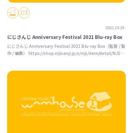
2021.10.25
にじさんじ Anniversary Festival 2021 Blu-ray Box
にじさんじ Anniversary Festival 2021 Blu-ray Box（監督 / 製
作 / 編集） https://shop.nijisanji.jp/s/niji/item/detail/NJSJ-
031?ima=1937