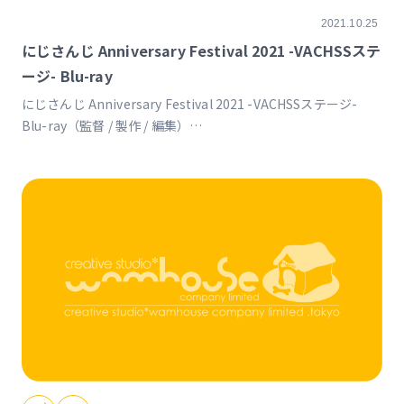
2021.10.25
にじさんじ Anniversary Festival 2021 -VACHSSステ
ージ- Blu-ray
にじさんじ Anniversary Festival 2021 -VACHSSステージ-
Blu-ray（監督 / 製作 / 編集）
https://shop.nijisanji.jp/s/niji/item/detail/NJSJ-031?
ima=1937