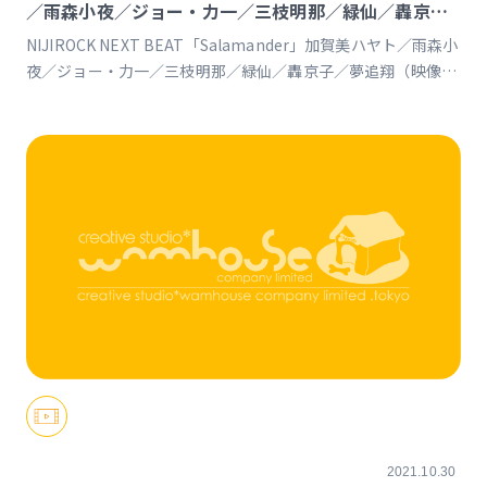
／雨森小夜／ジョー・力一／三枝明那／緑仙／轟京子
／夢追翔
NIJIROCK NEXT BEAT「Salamander」加賀美ハヤト／雨森小
夜／ジョー・力一／三枝明那／緑仙／轟京子／夢追翔（映像製
作） https://event.nijisanji.app/NIJIROCK_NB
2021.10.30