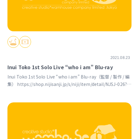
2021.08.23
Inui Toko 1st Solo Live “who i am” Blu-ray
Inui Toko 1st Solo Live “who i am” Blu-ray（監督 / 製作 / 編
集） https://shop.nijisanji.jp/s/niji/item/detail/NJSJ-026?
ima=2340