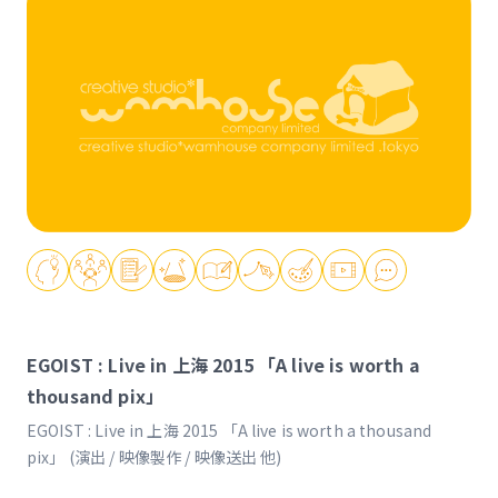
EGOIST : Live in 上海 2015 「A live is worth a
thousand pix」
EGOIST : Live in 上海 2015 「A live is worth a thousand
pix」 (演出 / 映像製作 / 映像送出 他)