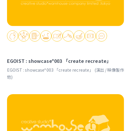
EGOIST : showcase*003 「create recreate」
EGOIST : showcase*003 「create recreate」 (演出 / 映像製作
他)