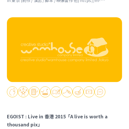
in 東京 (制作 / 演出 / 脚本 / 映像製作 他) https://m-
78.jp/acrobattle https://youtu.be/ZGO3bei8FqI
EGOIST : Live in 香港 2015「A live is worth a
thousand pix」