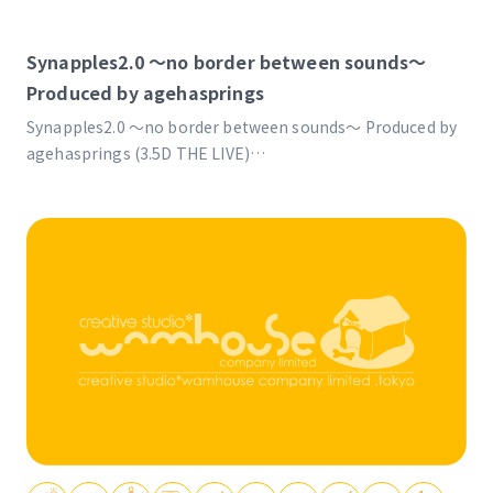
Synapples2.0 ～no border between sounds～
Produced by agehasprings
Synapples2.0 ～no border between sounds～ Produced by
agehasprings (3.5D THE LIVE)
https://youtu.be/qagISqWKU-Q