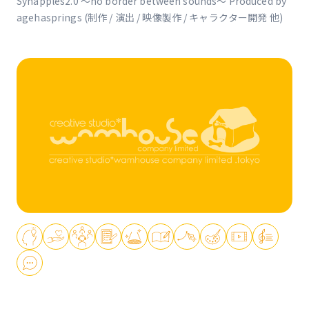
Synapples2.0 ～no border between sounds～ Produced by
agehasprings (制作 / 演出 / 映像製作 / キャラクター開発 他)