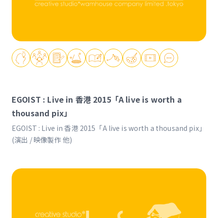
EGOIST : Live in 香港 2015「A live is worth a
thousand pix」
EGOIST : Live in 香港 2015「A live is worth a thousand pix」
(演出 / 映像製作 他)