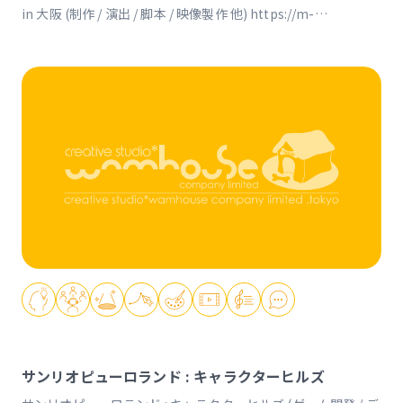
in 大阪 (制作 / 演出 / 脚本 / 映像製作 他) https://m-
78.jp/acrobattle https://youtu.be/ZGO3bei8FqI
サンリオピューロランド : キャラクターヒルズ