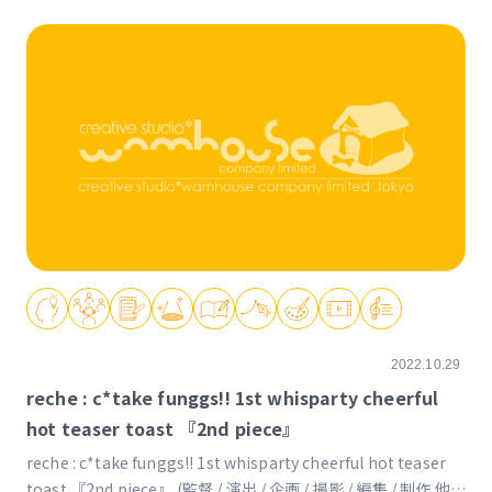
2022.10.29
reche : c*take funggs!! 1st whisparty cheerful
hot teaser toast 『2nd piece』
reche : c*take funggs!! 1st whisparty cheerful hot teaser
toast 『2nd piece』 (監督 / 演出 / 企画 / 撮影 / 編集 / 制作 他)