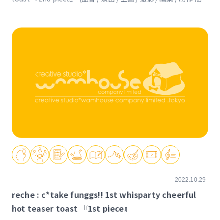
https://www.reche-fc.com/posts/news/xditpf
2022.10.29
reche : c*take funggs!! 1st whisparty cheerful
hot teaser toast 『1st piece』