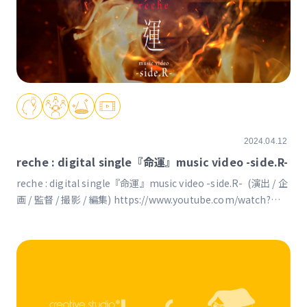
2024.04.12
reche : digital single『命運』music video -side.R-
reche : digital single『命運』music video -side.R- (演出 / 企
画 / 監督 / 撮影 / 編集) https://www.youtube.com/watch?
v=CpgcebX7Odg