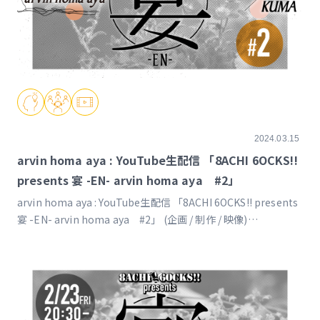
2024.03.15
arvin homa aya : YouTube生配信 「8ACHI 6OCKS!!
presents 宴 -EN- arvin homa aya #2」
arvin homa aya : YouTube生配信 「8ACHI 6OCKS!! presents
宴 -EN- arvin homa aya #2」 (企画 / 制作 / 映像)
https://www.youtube.com/live/zE8empgg3C0?
feature=shared&t=637