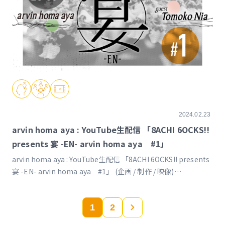
2024.02.23
arvin homa aya : YouTube生配信 「8ACHI 6OCKS!!
presents 宴 -EN- arvin homa aya #1」
arvin homa aya : YouTube生配信 「8ACHI 6OCKS!! presents
宴 -EN- arvin homa aya #1」 (企画 / 制作 / 映像)
https://www.youtube.com/live/px5c0djx-dg?
feature=shared&t=634
1
2
»