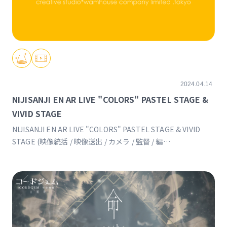
2024.04.14
NIJISANJI EN AR LIVE "COLORS" PASTEL STAGE &
VIVID STAGE
NIJISANJI EN AR LIVE "COLORS" PASTEL STAGE & VIVID
STAGE (映像統括 / 映像送出 / カメラ / 監督 / 編
集)https://www.nijisanji.jp/events/EN_COLORS/