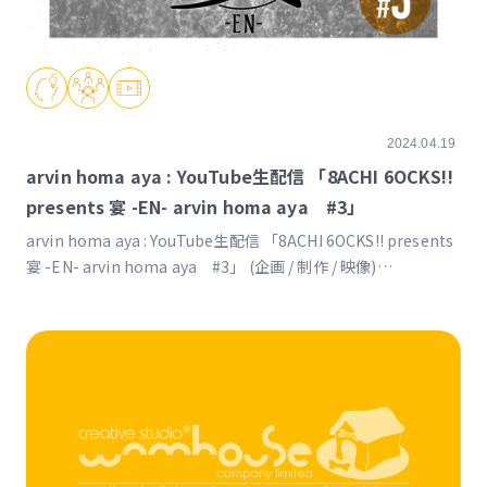
2024.04.19
arvin homa aya : YouTube生配信 「8ACHI 6OCKS!!
presents 宴 -EN- arvin homa aya #3」
arvin homa aya : YouTube生配信 「8ACHI 6OCKS!! presents
宴 -EN- arvin homa aya #3」 (企画 / 制作 / 映像)
https://www.youtube.com/live/yJtW7yvZk74?
feature=shared&t=260