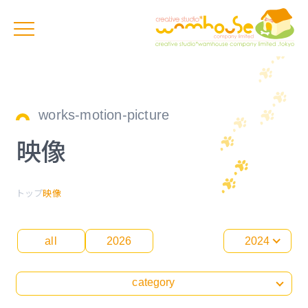
works-motion-picture
映像
トップ
映像
all
2026
2024
category