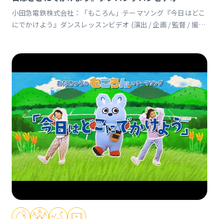
小田急電鉄株式会社：「もころん」テーマソング『今日はどこ
にでかけよう』ダンスレッスンビデオ (演出 / 企画 / 監督 / 撮影
/ 編集) https://www.youtube.com/watch?v=Z3Uwsx-
mMYI&feature=youtu.be