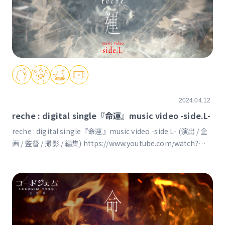
2024.04.12
reche : digital single『命運』music video -side.L-
reche : digital single『命運』music video -side.L- (演出 / 企
画 / 監督 / 撮影 / 編集) https://www.youtube.com/watch?
v=oj89nN9mIck